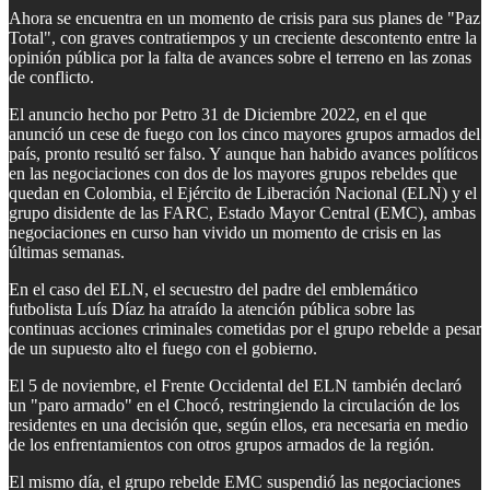
Ahora se encuentra en un momento de crisis para sus planes de "Paz
Total", con graves contratiempos y un creciente descontento entre la
opinión pública por la falta de avances sobre el terreno en las zonas
de conflicto.
El anuncio hecho por Petro 31 de Diciembre 2022, en el que
anunció un cese de fuego con los cinco mayores grupos armados del
país, pronto resultó ser falso. Y aunque han habido avances políticos
en las negociaciones con dos de los mayores grupos rebeldes que
quedan en Colombia, el Ejército de Liberación Nacional (ELN) y el
grupo disidente de las FARC, Estado Mayor Central (EMC), ambas
negociaciones en curso han vivido un momento de crisis en las
últimas semanas.
En el caso del ELN, el secuestro del padre del emblemático
futbolista Luís Díaz ha atraído la atención pública sobre las
continuas acciones criminales cometidas por el grupo rebelde a pesar
de un supuesto alto el fuego con el gobierno.
El 5 de noviembre, el Frente Occidental del ELN también declaró
un "paro armado" en el Chocó, restringiendo la circulación de los
residentes en una decisión que, según ellos, era necesaria en medio
de los enfrentamientos con otros grupos armados de la región.
El mismo día, el grupo rebelde EMC suspendió las negociaciones