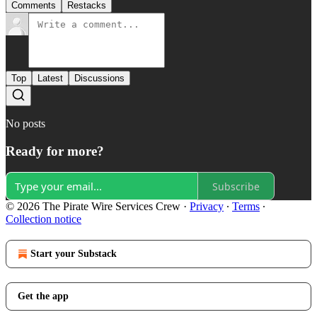
Comments
Restacks
Top
Latest
Discussions
No posts
Ready for more?
Subscribe
© 2026 The Pirate Wire Services Crew
·
Privacy
∙
Terms
∙
Collection notice
Start your Substack
Get the app