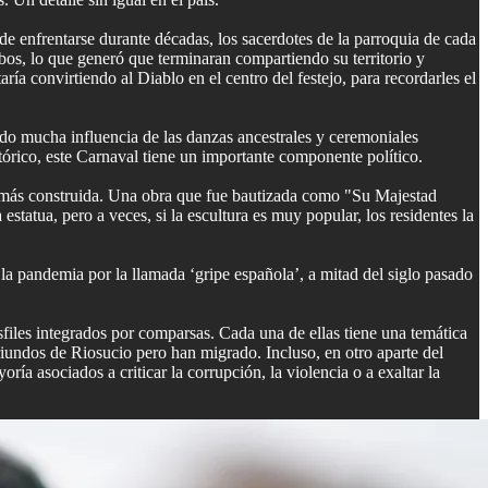
s de enfrentarse durante décadas, los sacerdotes de la parroquia de cada
bos, lo que generó que terminaran compartiendo su territorio y
ría convirtiendo al Diablo en el centro del festejo, para recordarles el
ido mucha influencia de las danzas ancestrales y ceremoniales
stórico, este Carnaval tiene un importante componente político.
 jamás construida. Una obra que fue bautizada como "Su Majestad
statua, pero a veces, si la escultura es muy popular, los residentes la
a pandemia por la llamada ‘gripe española’, a mitad del siglo pasado
sfiles integrados por comparsas. Cada una de ellas tiene una temática
riundos de Riosucio pero han migrado. Incluso, en otro aparte del
ía asociados a criticar la corrupción, la violencia o a exaltar la