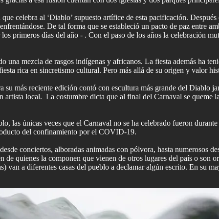
ta que celebra al ‘Diablo’ supuesto artífice de esta pacificación. Despué
enfrentándose. De tal forma que se estableció un pacto de paz entre am
los primeros días del año - . Con el paso de los años la celebración muta
sido una mezcla de rasgos indígenas y africanos. La fiesta además ha ten
sta rica en sincretismo cultural. Pero más allá de su origen y valor hi
 para su más reciente edición contó con escultura más grande del Diablo
artista local. La costumbre dicta que al final del Carnaval se queme la e
o, las únicas veces que el Carnaval no se ha celebrado fueron durante l
 producto del confinamiento por el COVID-19.
s, desde conciertos, alboradas animadas con pólvora, hasta numerosos de
igen de quienes la componen que vienen de otros lugares del país o son o
s) van a diferentes casas del pueblo a declamar algún escrito. En su mayor