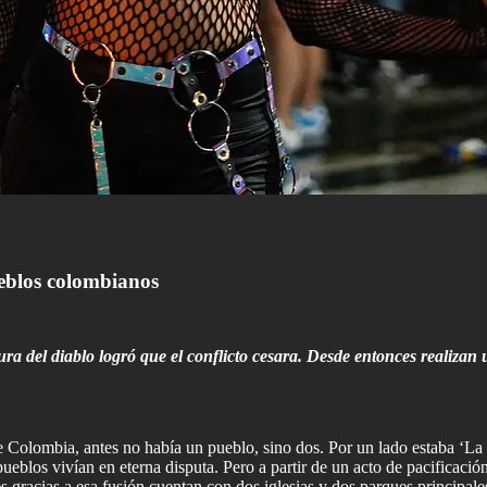
ueblos colombianos
ura del diablo logró que el conflicto cesara. Desde entonces realizan 
 Colombia, antes no había un pueblo, sino dos. Por un lado estaba ‘La
ueblos vivían en eterna disputa. Pero a partir de un acto de pacifica
gracias a esa fusión cuentan con dos iglesias y dos parques principales.