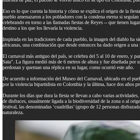
Eso es lo que cuenta la historia y cómo se explica el origen de la fies
pueblo amenazaron a los pobladores con la condena eterna si seguían 
celebrando en torno a las llamadas fiestas de Reyes -- que tienen lugar 
destino a los que los llevaría la violencia.
Inspirada en las tradiciones de cada pueblo, la imagen del diablo ha 
africanas, una combinación que desde entonces ha dado origen a una fie
El carnaval más antiguo del país, se celebra del 5 al 10 de enero, y
Sata". La figura medió más de 6 metros de altura y fue diseñada por un 
perdonan y queman una réplica en su lugar, como ocurrió este año.
De acuerdo a información del Museo del Carnaval, ubicado en el puebl
por la violencia bipartidista en Colombia y la última, hace dos años
Durante los días que dura la fiesta se llevan a cabo varias actividade
de disfraces, usualmente ligada a la biodiversidad de la zona o al or
festival, las denominadas ‘cuadrillas’ (grupo de 12 personas disfrazada
naturaleza.