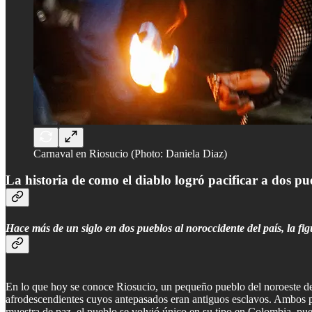
Carnaval en Riosucio (Photo: Daniela Diaz)
La historia de como el diablo logró pacificar a dos p
Hace más de un siglo en dos pueblos al noroccidente del país, la fig
En lo que hoy se conoce Riosucio, un pequeño pueblo del noroeste de
afrodescendientes cuyos antepasados eran antiguos esclavos. Ambos p
muestra de paz, el pueblo se volvió único en su tipo en Colombia, pues 