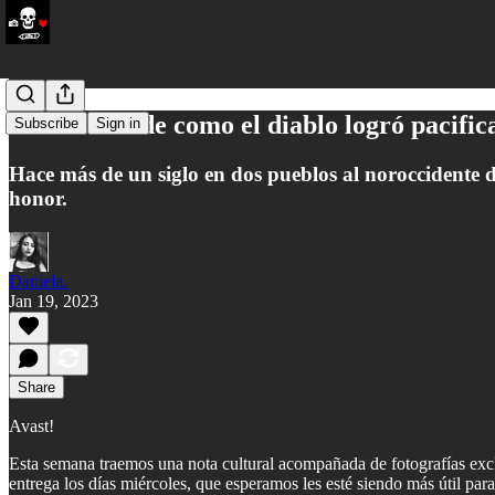
La historia de como el diablo logró pacifi
Subscribe
Sign in
Hace más de un siglo en dos pueblos al noroccidente del
honor.
Daniela.
Jan 19, 2023
Share
Avast!
Esta semana traemos una nota cultural acompañada de fotografías exclu
entrega los días miércoles, que esperamos les esté siendo más útil pa