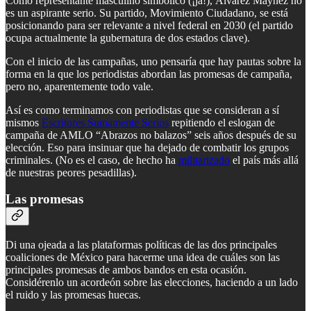
Como representante masculino simbólico (¡ja!), Álvarez Maynez no
es un aspirante serio. Su partido, Movimiento Ciudadano, se está
posicionando para ser relevante a nivel federal en 2030 (el partido
ocupa actualmente la gubernatura de dos estados clave).
Con el inicio de las campañas, uno pensaría que hay pautas sobre la
forma en la que los periodistas abordan las promesas de campaña,
pero no, aparentemente todo vale.
Así es como terminamos con periodistas que se consideran a sí
mismos
Escritores Sumamente Serios
repitiendo el eslogan de
campaña de AMLO “Abrazos no balazos” seis años después de su
elección. Eso para insinuar que ha dejado de combatir los grupos
criminales. (No es el caso, de hecho ha
militarizado
el país más allá
de nuestras peores pesadillas).
Las promesas
Di una ojeada a las plataformas políticas de las dos principales
coaliciones de México para hacerme una idea de cuáles son las
principales promesas de ambos bandos en esta ocasión.
Considérenlo un acordeón sobre las elecciones, haciendo a un lado
el ruido y las promesas huecas.