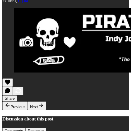
Editora,
Ojalá
Share
Previous
Next
Discussion about this post
Comments
Restacks