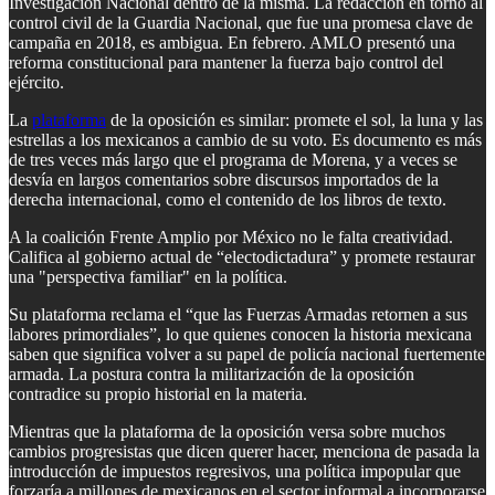
Investigación Nacional dentro de la misma. La redacción en torno al
control civil de la Guardia Nacional, que fue una promesa clave de
campaña en 2018, es ambigua. En febrero. AMLO presentó una
reforma constitucional para mantener la fuerza bajo control del
ejército.
La
plataforma
de la oposición es similar: promete el sol, la luna y las
estrellas a los mexicanos a cambio de su voto. Es documento es más
de tres veces más largo que el programa de Morena, y a veces se
desvía en largos comentarios sobre discursos importados de la
derecha internacional, como el contenido de los libros de texto.
A la coalición Frente Amplio por México no le falta creatividad.
Califica al gobierno actual de “electodictadura” y promete restaurar
una "perspectiva familiar" en la política.
Su plataforma reclama el “que las Fuerzas Armadas retornen a sus
labores primordiales”, lo que quienes conocen la historia mexicana
saben que significa volver a su papel de policía nacional fuertemente
armada. La postura contra la militarización de la oposición
contradice su propio historial en la materia.
Mientras que la plataforma de la oposición versa sobre muchos
cambios progresistas que dicen querer hacer, menciona de pasada la
introducción de impuestos regresivos, una política impopular que
forzaría a millones de mexicanos en el sector informal a incorporarse