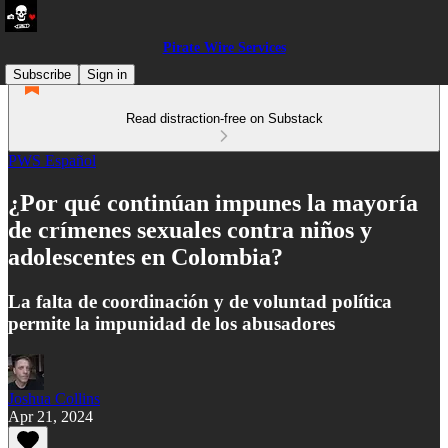
Pirate Wire Services
Subscribe
Sign in
Read distraction-free on Substack
PWS Español
¿Por qué continúan impunes la mayoría
de crímenes sexuales contra niños y
adolescentes en Colombia?
La falta de coordinación y de voluntad política
permite la impunidad de los abusadores
Joshua Collins
Apr 21, 2024