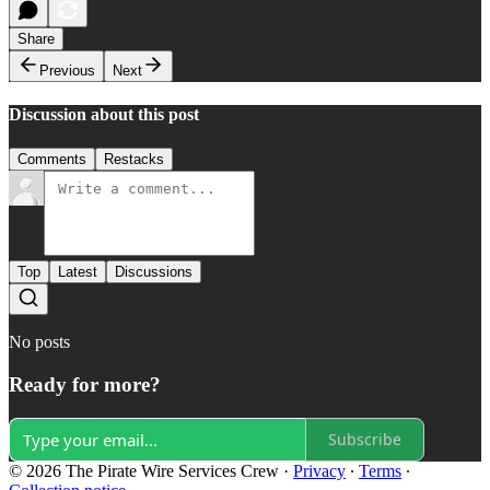
Share
Previous
Next
Discussion about this post
Comments
Restacks
Top
Latest
Discussions
No posts
Ready for more?
Subscribe
© 2026 The Pirate Wire Services Crew
·
Privacy
∙
Terms
∙