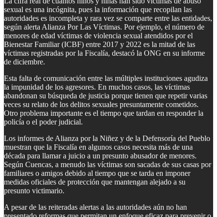
La cifra real de cuántos niños y niñas han sido víctimas de abuso
sexual es una incógnita, pues la información que recopilan las
autoridades es incompleta y rara vez se comparte entre las entidades,
según alerta Alianza Por Las Víctimas. Por ejemplo, el número de
menores de edad víctimas de violencia sexual atendidos por el
Bienestar Familiar (ICBF) entre 2017 y 2022 es la mitad de las
víctimas registradas por la Fiscalía, destacó la ONG en su informe
de diciembre.
Esta falta de comunicación entre las múltiples instituciones agudiza
la impunidad de los agresores. En muchos casos, las víctimas
abandonan su búsqueda de justicia porque tienen que repetir varias
veces su relato de los delitos sexuales presuntamente cometidos.
Otro problema importante es el tiempo que tardan en responder la
policía o el poder judicial.
Los informes de Alianza por la Niñez y de la Defensoría del Pueblo
muestran que la Fiscalía en algunos casos necesita más de una
década para llamar a juicio a un presunto abusador de menores.
Según Cuencas, a menudo las víctimas son sacadas de sus casas por
familiares o amigos debido al tiempo que se tarda en imponer
medidas oficiales de protección que mantengan alejado a su
presunto victimario.
A pesar de las reiteradas alertas a las autoridades aún no han
presentado reformas que permitan un enfoque eficaz para prevenir o